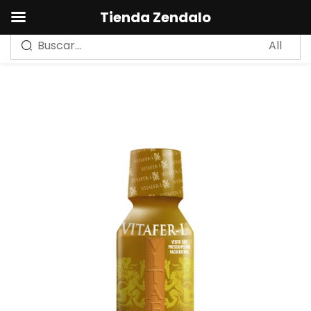
0
Tienda Zendalo
Sign in
Remember me
Lost password?
LOG IN
CREAR UNA CUENTA