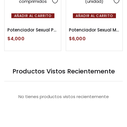
AÑADIR AL CARRITO
AÑADIR AL CARRITO
Potenciador Sexual PowerSex Sachet x 4 comprimidos
Potenciador Sexual Masculino Furunbao (unidad)
$
4,000
$
6,000
Productos Vistos Recientemente
No tienes productos vistos recientemente