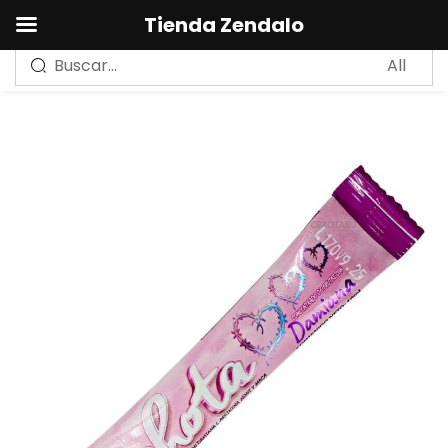
0
Tienda Zendalo
Sign in
Remember me
Lost password?
LOG IN
CREAR UNA CUENTA