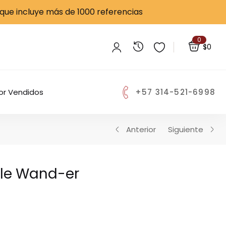
 que incluye más de 1000 referencias
$
460,000
SIN EXISTENCIAS
0
$
0
+57 314-521-6998
or Vendidos
Anterior
Siguiente
ble Wand-er