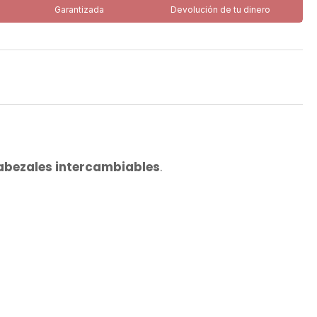
Garantizada
Devolución de tu dinero
abezales intercambiables
.