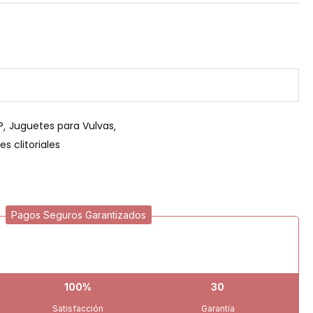
P
Juguetes para Vulvas
s clitoriales
Pagos Seguros Garantizados
100%
30
Satisfacción
Garantía