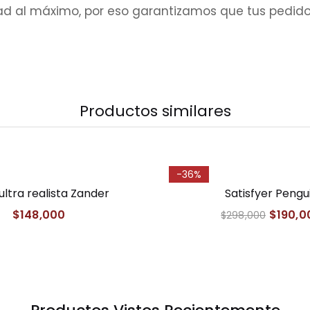
dad al máximo, por eso garantizamos que tus ped
Productos similares
-36%
ultra realista Zander
Satisfyer Pengu
$
148,000
$
190,0
$
298,000