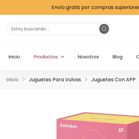
Envío gratis por compras superiores
Satisfyer Double Wand-er
Inicio
Productos
Nosotros
Blog
Inicio
Juguetes Para Vulvas
Juguetes Con APP