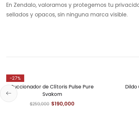
En Zendalo, valoramos y protegemos tu privaci
sellados y opacos, sin ninguna marca visible.
-27%
Succionador de Clítoris Pulse Pure
Dildo 
Svakom
$
190,000
$
259,000