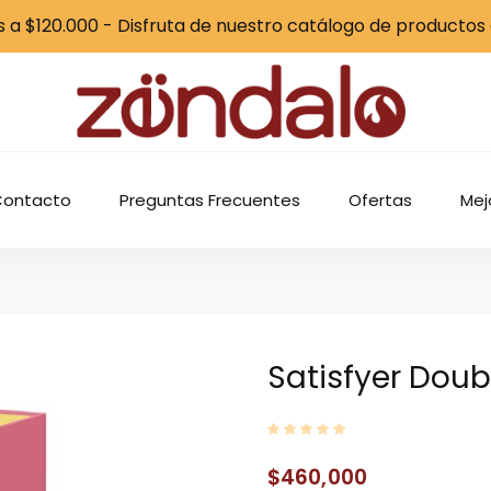
 a $120.000 - Disfruta de nuestro catálogo de productos
Contacto
Preguntas Frecuentes
Ofertas
Mej
Satisfyer Dou
$
460,000