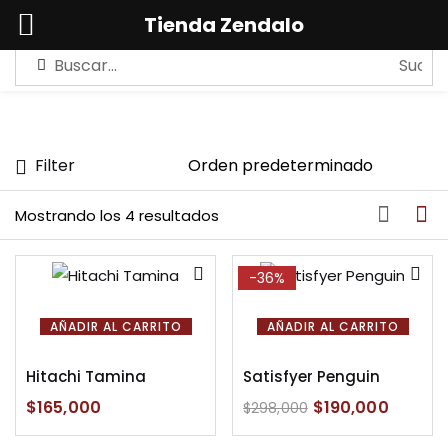
0
Tienda Zendalo
Sign in
Filter
Remember me
Lost password?
Mostrando los 4 resultados
LOG IN
-36%
CREAR UNA CUENTA
AÑADIR AL CARRITO
AÑADIR AL CARRITO
Hitachi Tamina
Satisfyer Penguin
$
165,000
$
190,000
$
298,000