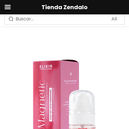
0
Tienda Zendalo
Sign in
Remember me
Lost password?
LOG IN
CREAR UNA CUENTA