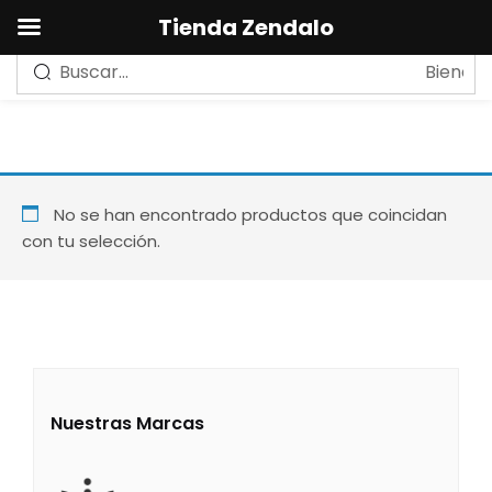
0
Tienda Zendalo
Sign in
Remember me
Lost password?
No se han encontrado productos que coincidan
con tu selección.
LOG IN
CREAR UNA CUENTA
Nuestras Marcas