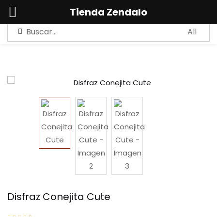
0
Tienda Zendalo
Sign in
Remember me
Lost password?
LOG IN
CREAR UNA CUENTA
Disfraz Conejita Cute