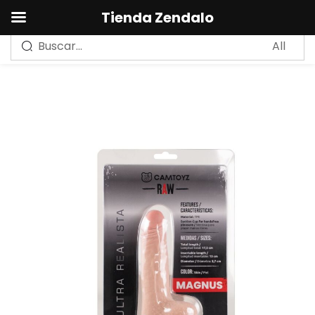
0
Tienda Zendalo
Sign in
Remember me
Lost password?
LOG IN
CREAR UNA CUENTA