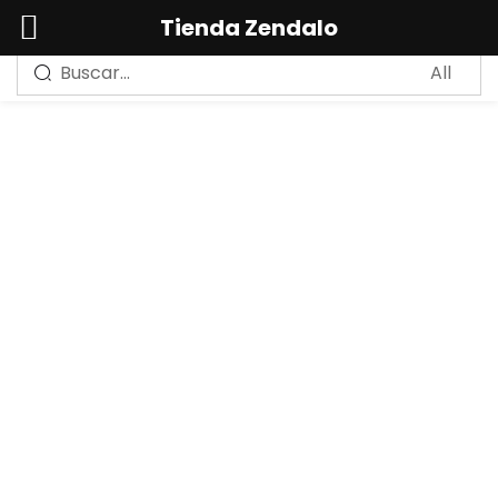
0
Tienda Zendalo
Sign in
Remember me
Lost password?
LOG IN
CREAR UNA CUENTA