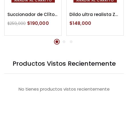
AÑADIR AL CARRITO
AÑADIR AL CARRITO
Succionador de Clítoris Pulse Pure Svakom
Dildo ultra realista Zander
$
190,000
$
148,000
$
259,000
Productos Vistos Recientemente
No tienes productos vistos recientemente