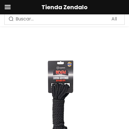
0
Tienda Zendalo
Sign in
Remember me
Lost password?
LOG IN
CREAR UNA CUENTA