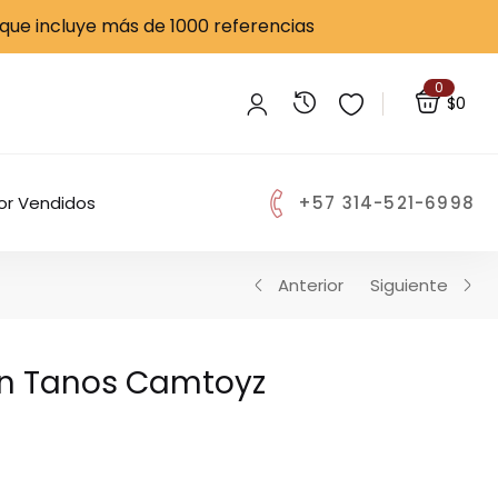
 que incluye más de 1000 referencias
$
138,000
SIN EXISTENCIAS
0
$
0
+57 314-521-6998
or Vendidos
Anterior
Siguiente
On Tanos Camtoyz