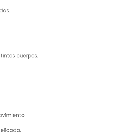
das.
intos cuerpos.
ovimiento.
elicada.