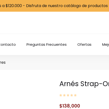
 a $120.000 - Disfruta de nuestro catálogo de productos
Contacto
Preguntas Frecuentes
Ofertas
Mej
res
Arnés Strap-
$
138,000