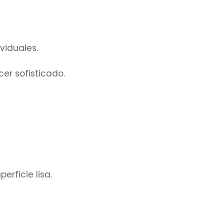
viduales.
er sofisticado.
erficie lisa.