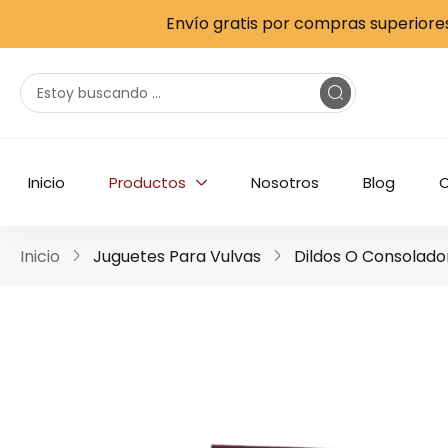
Envío gratis por compras superiores
Arnés Strap-On Tanos Camtoyz
Inicio
Productos
Nosotros
Blog
Inicio
Juguetes Para Vulvas
Dildos O Consolado