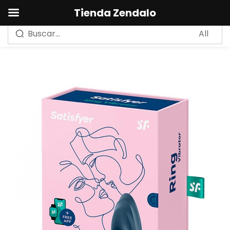
0
Tienda Zendalo
Sign in
Remember me
Lost password?
LOG IN
CREAR UNA CUENTA